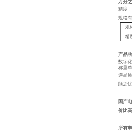
万分
精度：
规格
规
精
产品
数字
称量单
选品
顾之
国产
价比
所有