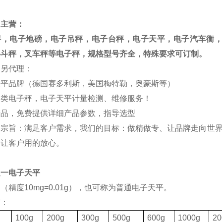
司主营：
秤，电子地磅，电子吊秤，电子台秤，电子天平，电子汽车衡
料斗秤，叉车秤等电子秤，规格型号齐全，特殊要求可订制。
司另代理：
天平品牌（德国赛多利斯，美国梅特勒，奥豪斯等）
各类电子秤，电子天平计量检测、维修服务！
产品，免费提供详细产品参数，指导选型
的宗旨：满足客户需求，我们的目标：做精做专、让品牌走向世界
，让客户用的放心。
之一电子天平
（精度10mg=0.01g），也可称为普通电子天平。
有：
格
100g
200g
300g
500g
600g
1000g
20