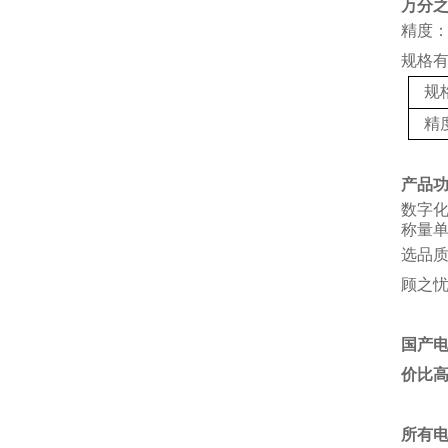
万分
精度：
规格
规
精
产品
数字
称量单
选品
顾之
国产
价比
所有