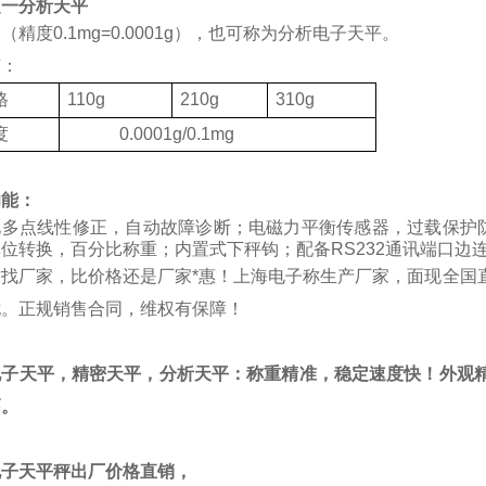
之一分析天平
（精度0.1mg=0.0001g），也可称为分析电子天平。
有：
格
110g
210g
310g
度
0.0001g/0.1mg
功能：
化多点线性修正，自动故障诊断；电磁力平衡传感器，过载保护
位转换，百分比称重；内置式下秤钩；配备RS232通讯端口边
质找厂家，比价格还是厂家*惠！上海电子称生产厂家，面现全国
忧。正规销售合同，维权有保障！
电子天平，精密天平，分析天平：称重精准，稳定速度快！外观精
高。
电子天平秤出厂价格直销，