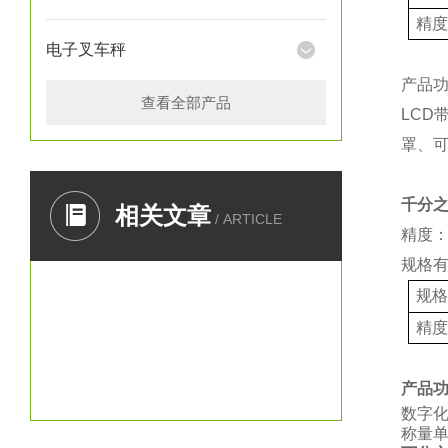
精
电子叉车秤
产品
查看全部产品
LCD
罩、
千分
相关文章
/ ARTICLE
精度：
规格
规
精
产品
数字
称量单