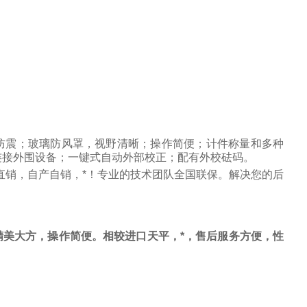
防震；玻璃防风罩，视野清晰；操作简便；计件称量和多种
连接外围设备；一键式自动外部校正；配有外校砝码。
直销，自产自销，*！专业的技术团队全国联保。解决您的后
美大方，操作简便。相较进口天平，*，售后服务方便，性