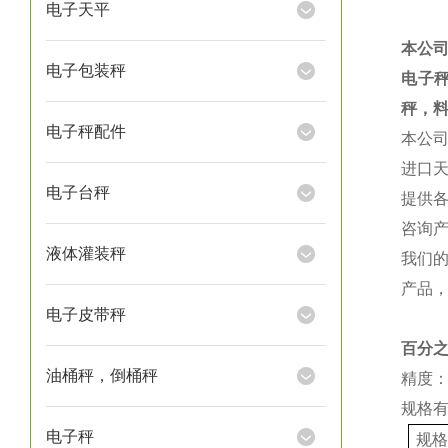
电子天平
本公
电子包装秤
电子
秤，
电子秤配件
本公
进口
电子台秤
提供
咨询
液体灌装秤
我们
产品
电子皮带秤
百分
油桶秤，倒桶秤
精度：
规格
电子秤
规