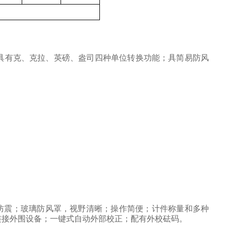
具有克、克拉、英磅、盎司四种单位转换功能；具简易防风
防震；玻璃防风罩，视野清晰；操作简便；计件称量和多种
连接外围设备；一键式自动外部校正；配有外校砝码。