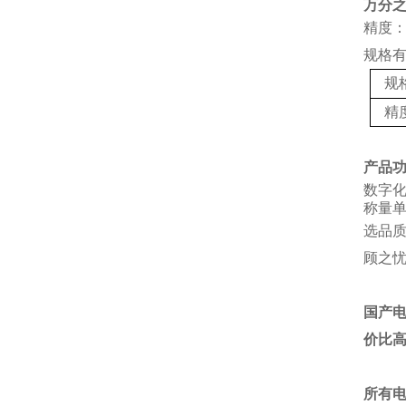
万分
精度：
规格
规
精
产品
数字
称量单
选品
顾之
国产
价比
所有