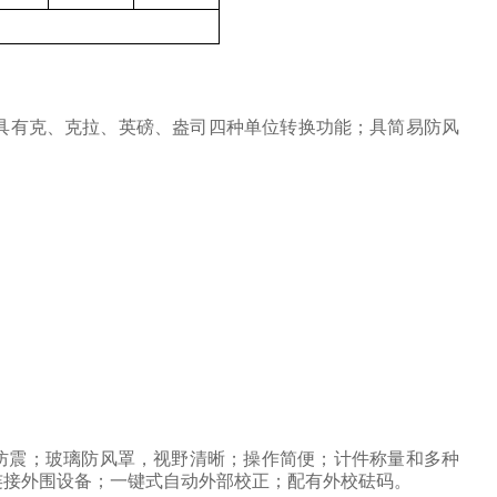
具有克、克拉、英磅、盎司四种单位转换功能；具简易防风
防震；玻璃防风罩，视野清晰；操作简便；计件称量和多种
连接外围设备；一键式自动外部校正；配有外校砝码。