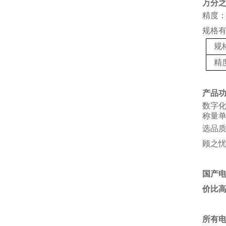
万分
精度：
规格
规
精
产品
数字
称量单
选品
顾之
国产
价比
所有