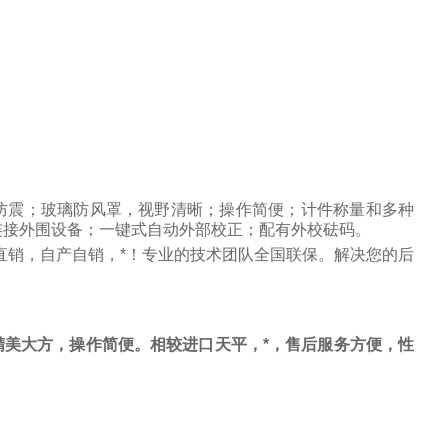
防震；玻璃防风罩，视野清晰；操作简便；计件称量和多种
连接外围设备；一键式自动外部校正；配有外校砝码。
直销，自产自销，*！专业的技术团队全国联保。解决您的后
美大方，操作简便。相较进口天平，*，售后服务方便，性