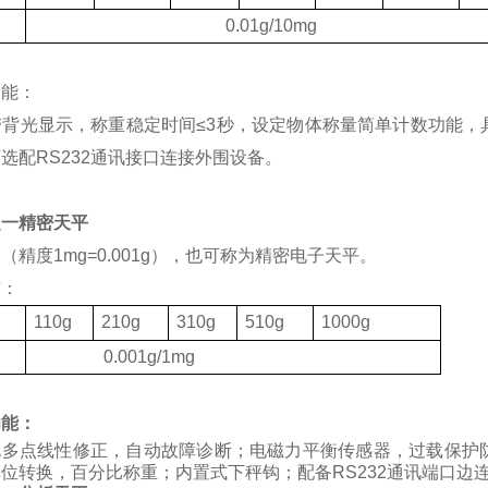
度
0.01g/10mg
功能：
带背光显示，称重稳定时间
≤3
秒，设定物体称量简单计数功能，
可选配
RS232
通讯接口连接外围设备。
之一精密天平
（精度1mg=0.001g），也可称为精密电子天平。
有：
格
110g
210g
310g
510g
1000g
度
0.001g/1mg
功能：
化多点线性修正，自动故障诊断；电磁力平衡传感器，过载保护
位转换，百分比称重；内置式下秤钩；配备RS232通讯端口边