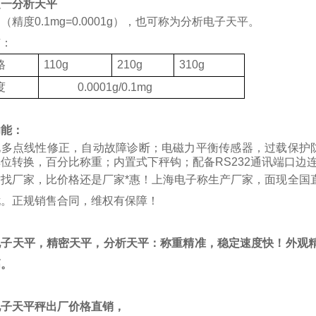
之一分析天平
（精度0.1mg=0.0001g），也可称为分析电子天平。
有：
格
110g
210g
310g
度
0.0001g/0.1mg
功能：
化多点线性修正，自动故障诊断；电磁力平衡传感器，过载保护
位转换，百分比称重；内置式下秤钩；配备RS232通讯端口边
质找厂家，比价格还是厂家*惠！上海电子称生产厂家，面现全国
忧。正规销售合同，维权有保障！
电子天平，精密天平，分析天平：称重精准，稳定速度快！外观精
高。
电子天平秤出厂价格直销，