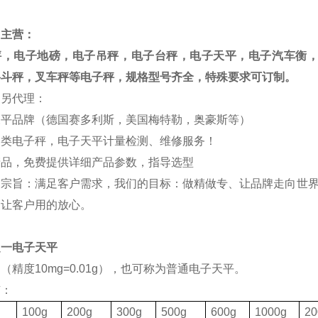
司主营：
秤，电子地磅，电子吊秤，电子台秤，电子天平，电子汽车衡
料斗秤，叉车秤等电子秤，规格型号齐全，特殊要求可订制。
司另代理：
天平品牌（德国赛多利斯，美国梅特勒，奥豪斯等）
各类电子秤，电子天平计量检测、维修服务！
产品，免费提供详细产品参数，指导选型
的宗旨：满足客户需求，我们的目标：做精做专、让品牌走向世界
，让客户用的放心。
之一电子天平
（精度10mg=0.01g），也可称为普通电子天平。
有：
格
100g
200g
300g
500g
600g
1000g
20