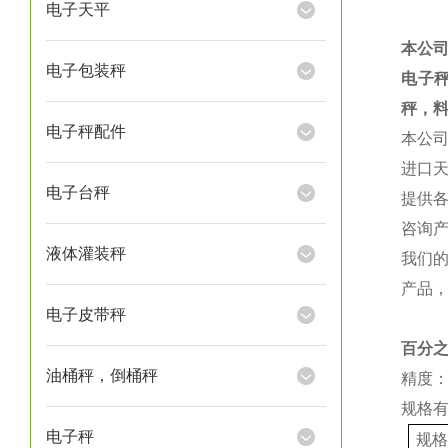
电子天平
本公
电子包装秤
电子
秤，
电子秤配件
本公
进口
电子台秤
提供
咨询
液体灌装秤
我们
产品
电子皮带秤
百分
油桶秤，倒桶秤
精度：
规格
电子秤
规