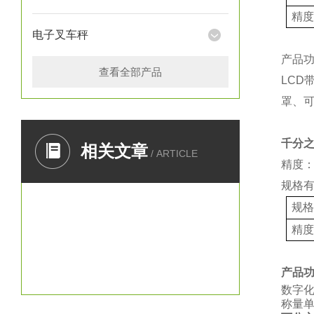
精
电子叉车秤
产品
查看全部产品
LCD
罩、
千分
相关文章
/ ARTICLE
精度：
规格
规
精
产品
数字
称量单