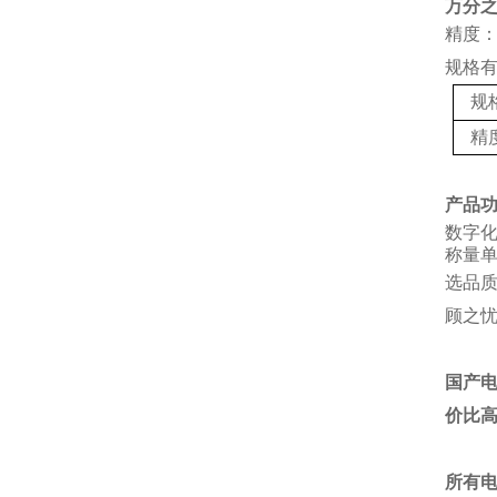
万分
精度：
规格
规
精
产品
数字
称量单
选品
顾之
国产
价比
所有