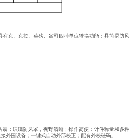
具有克、克拉、英磅、盎司四种单位转换功能；具简易防风
防震；玻璃防风罩，视野清晰；操作简便；计件称量和多种
连接外围设备；一键式自动外部校正；配有外校砝码。