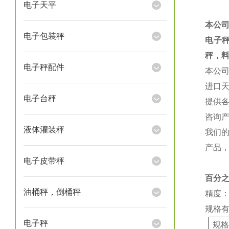
电子天平
本公
电子包装秤
电子
秤，
电子秤配件
本公
进口
电子台秤
提供
咨询
液体灌装秤
我们
产品
电子皮带秤
百分
油桶秤，倒桶秤
精度：
规格
电子秤
规