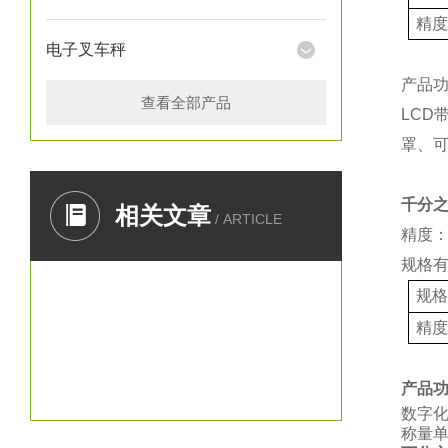
精
电子叉车秤
产品
查看全部产品
LCD
罩、
千分
相关文章
/ ARTICLE
精度：
规格
规
精
产品
数字
称量单