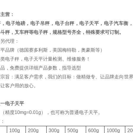
司主营：
秤，电子地磅，电子吊秤，电子台秤，电子天平，电子汽车衡
料斗秤，叉车秤等电子秤，规格型号齐全，特殊要求可订制。
司另代理：
天平品牌（德国赛多利斯，美国梅特勒，奥豪斯等）
各类电子秤，电子天平计量检测、维修服务！
产品，免费提供详细产品参数，指导选型
的宗旨：满足客户需求，我们的目标：做精做专、让品牌走向世界
，让客户用的放心。
之一电子天平
（精度10mg=0.01g），也可称为普通电子天平。
有：
格
100g
200g
300g
500g
600g
1000g
20