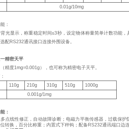
度
0.01g/10mg
功能：
带背光显示，称重稳定时间
≤3
秒，设定物体称量简单计数功能，
可选配
RS232
通讯接口连接外围设备。
之一精密天平
（精度1mg=0.001g），也可称为精密电子天平。
有：
格
110g
210g
310g
510g
1000g
度
0.001g/1mg
功能：
化多点线性修正，自动故障诊断；电磁力平衡传感器，过载保护
位转换，百分比称重；内置式下秤钩；配备RS232通讯端口边