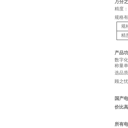
万分
精度：
规格
规
精
产品
数字
称量单
选品
顾之
国产
价比
所有