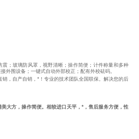
防震；玻璃防风罩，视野清晰；操作简便；计件称量和多种
连接外围设备；一键式自动外部校正；配有外校砝码。
直销，自产自销，*！专业的技术团队全国联保。解决您的后
美大方，操作简便。相较进口天平，*，售后服务方便，性