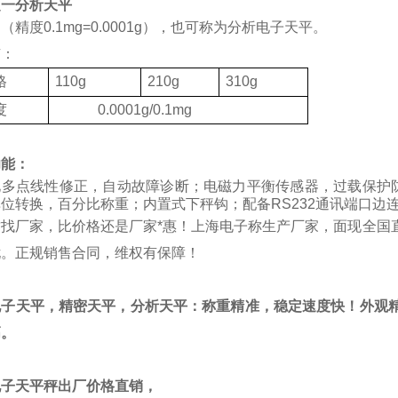
之一分析天平
（精度0.1mg=0.0001g），也可称为分析电子天平。
有：
格
110g
210g
310g
度
0.0001g/0.1mg
功能：
化多点线性修正，自动故障诊断；电磁力平衡传感器，过载保护
位转换，百分比称重；内置式下秤钩；配备RS232通讯端口边
质找厂家，比价格还是厂家*惠！上海电子称生产厂家，面现全国
忧。正规销售合同，维权有保障！
电子天平，精密天平，分析天平：称重精准，稳定速度快！外观精
高。
电子天平秤出厂价格直销，