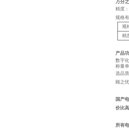
万分
精度：
规格
规
精
产品
数字
称量单
选品
顾之
国产
价比
所有