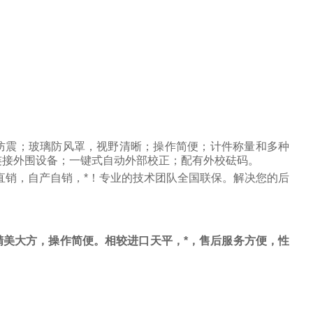
防震；玻璃防风罩，视野清晰；操作简便；计件称量和多种
连接外围设备；一键式自动外部校正；配有外校砝码。
直销，自产自销，*！专业的技术团队全国联保。解决您的后
美大方，操作简便。相较进口天平，*，售后服务方便，性