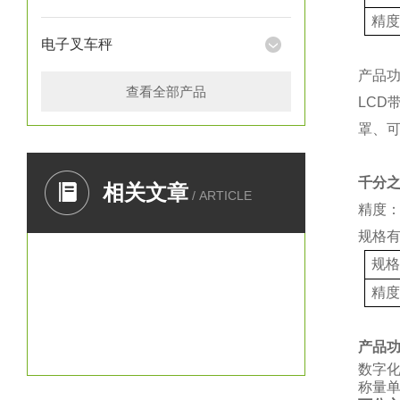
精
电子叉车秤
产品
查看全部产品
LCD
罩、
千分
相关文章
/ ARTICLE
精度：
规格
规
精
产品
数字
称量单