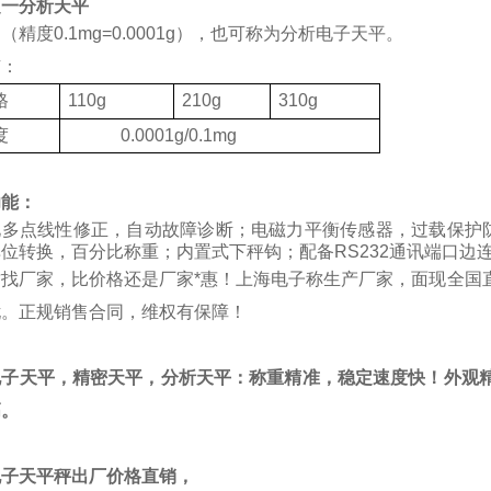
之一分析天平
（精度0.1mg=0.0001g），也可称为分析电子天平。
有：
格
110g
210g
310g
度
0.0001g/0.1mg
功能：
化多点线性修正，自动故障诊断；电磁力平衡传感器，过载保护
位转换，百分比称重；内置式下秤钩；配备RS232通讯端口边
质找厂家，比价格还是厂家*惠！上海电子称生产厂家，面现全国
忧。正规销售合同，维权有保障！
电子天平，精密天平，分析天平：称重精准，稳定速度快！外观精
高。
电子天平秤出厂价格直销，