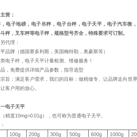
司主营：
秤，电子地磅，电子吊秤，电子台秤，电子天平，电子汽车衡
料斗秤，叉车秤等电子秤，规格型号齐全，特殊要求可订制。
司另代理：
天平品牌（德国赛多利斯，美国梅特勒，奥豪斯等）
各类电子秤，电子天平计量检测、维修服务！
产品，免费提供详细产品参数，指导选型
的宗旨：满足客户需求，我们的目标：做精做专、让品牌走向世界
，让客户用的放心。
之一电子天平
（精度10mg=0.01g），也可称为普通电子天平。
有：
格
100g
200g
300g
500g
600g
1000g
20