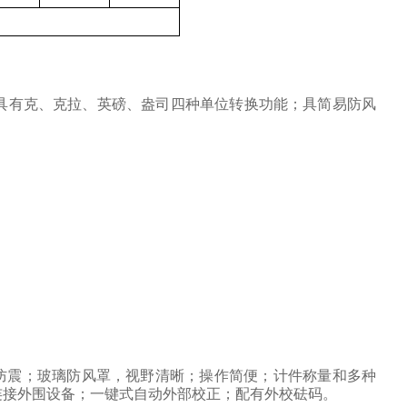
具有克、克拉、英磅、盎司四种单位转换功能；具简易防风
防震；玻璃防风罩，视野清晰；操作简便；计件称量和多种
连接外围设备；一键式自动外部校正；配有外校砝码。