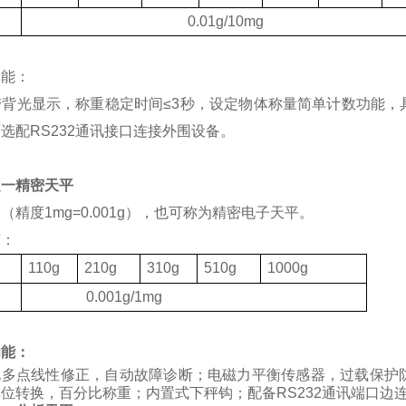
度
0.01g/10mg
功能：
带背光显示，称重稳定时间
≤3
秒，设定物体称量简单计数功能，
可选配
RS232
通讯接口连接外围设备。
之一精密天平
（精度1mg=0.001g），也可称为精密电子天平。
有：
格
110g
210g
310g
510g
1000g
度
0.001g/1mg
功能：
化多点线性修正，自动故障诊断；电磁力平衡传感器，过载保护
位转换，百分比称重；内置式下秤钩；配备RS232通讯端口边