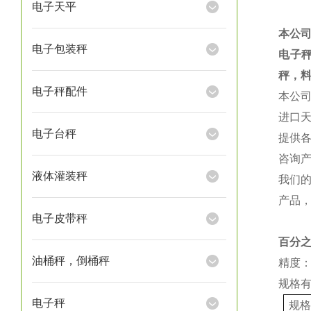
电子天平
本公
电子包装秤
电子
秤，
电子秤配件
本公
进口
电子台秤
提供
咨询
液体灌装秤
我们
产品
电子皮带秤
百分
油桶秤，倒桶秤
精度：
规格
电子秤
规