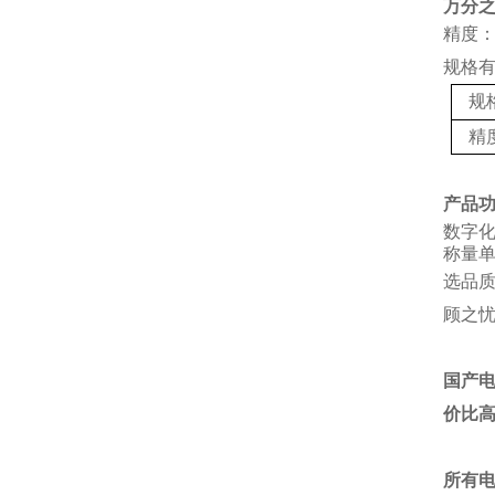
万分
精度：
规格
规
精
产品
数字
称量单
选品
顾之
国产
价比
所有