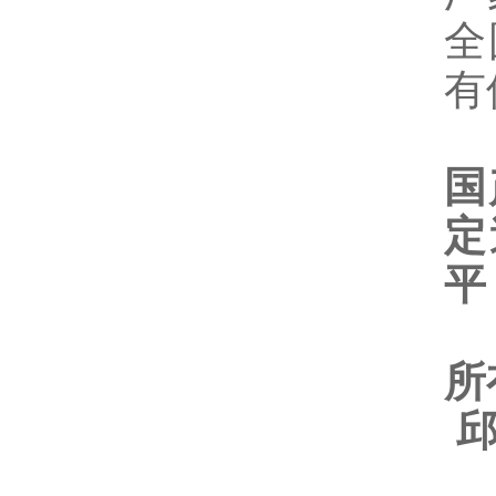
全
有
国
定
平
所