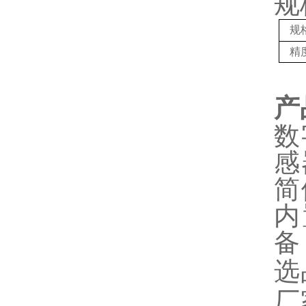
规
规
精
产
数
感
简
内
备
选
厂