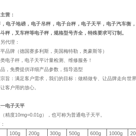
司主营：
秤，电子地磅，电子吊秤，电子台秤，电子天平，电子汽车衡
料斗秤，叉车秤等电子秤，规格型号齐全，特殊要求可订制。
司另代理：
天平品牌（德国赛多利斯，美国梅特勒，奥豪斯等）
各类电子秤，电子天平计量检测、维修服务！
产品，免费提供详细产品参数，指导选型
的宗旨：满足客户需求，我们的目标：做精做专、让品牌走向世界
，让客户用的放心。
之一电子天平
（精度10mg=0.01g），也可称为普通电子天平。
有：
格
100g
200g
300g
500g
600g
1000g
20