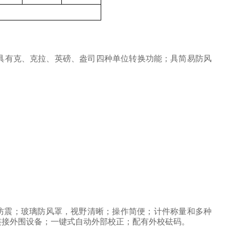
具有克、克拉、英磅、盎司四种单位转换功能；具简易防风
防震；玻璃防风罩，视野清晰；操作简便；计件称量和多种
连接外围设备；一键式自动外部校正；配有外校砝码。