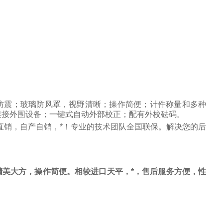
防震；玻璃防风罩，视野清晰；操作简便；计件称量和多种
连接外围设备；一键式自动外部校正；配有外校砝码。
直销，自产自销，*！专业的技术团队全国联保。解决您的后
美大方，操作简便。相较进口天平，*，售后服务方便，性