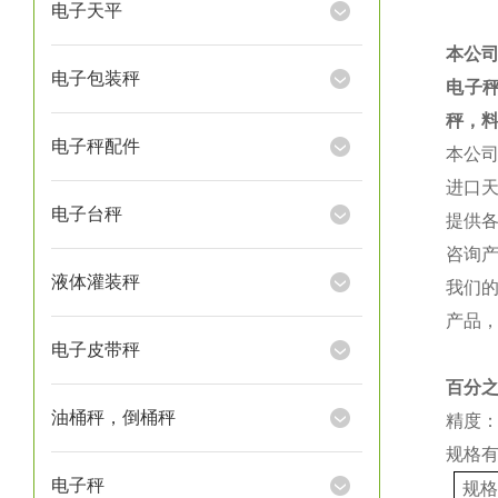
电子天平
本公
电子包装秤
电子
秤，
电子秤配件
本公
进口
电子台秤
提供
咨询
液体灌装秤
我们
产品
电子皮带秤
百分
油桶秤，倒桶秤
精度：
规格
电子秤
规