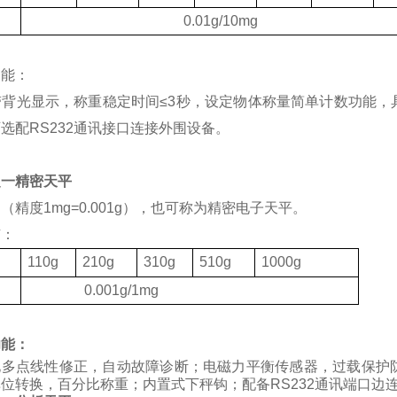
度
0.01g/10mg
功能：
带背光显示，称重稳定时间
≤3
秒，设定物体称量简单计数功能，
可选配
RS232
通讯接口连接外围设备。
之一精密天平
（精度1mg=0.001g），也可称为精密电子天平。
有：
格
110g
210g
310g
510g
1000g
度
0.001g/1mg
功能：
化多点线性修正，自动故障诊断；电磁力平衡传感器，过载保护
位转换，百分比称重；内置式下秤钩；配备RS232通讯端口边