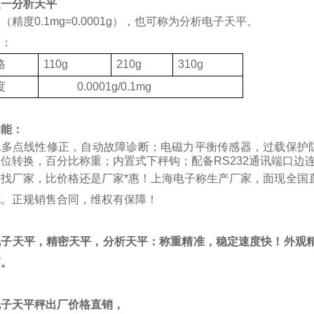
之一分析天平
（精度0.1mg=0.0001g），也可称为分析电子天平。
有：
格
110g
210g
310g
度
0.0001g/0.1mg
功能：
化多点线性修正，自动故障诊断；电磁力平衡传感器，过载保护
位转换，百分比称重；内置式下秤钩；配备RS232通讯端口边
质找厂家，比价格还是厂家*惠！上海电子称生产厂家，面现全国
忧。正规销售合同，维权有保障！
电子天平，精密天平，分析天平：称重精准，稳定速度快！外观精
高。
电子天平秤出厂价格直销，