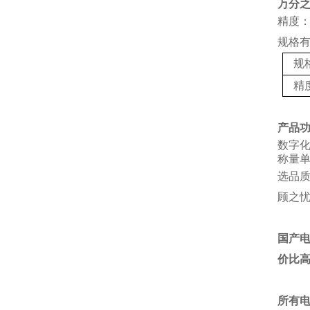
万分
精度：
规格
规
精
产品
数字
称量单
选品
顾之
国产
价比
所有