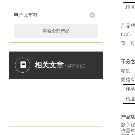
精
电子叉车秤
产品
查看全部产品
LCD
罩、
千分
相关文章
/ ARTICLE
精度：
规格
规
精
产品
数字
称量单