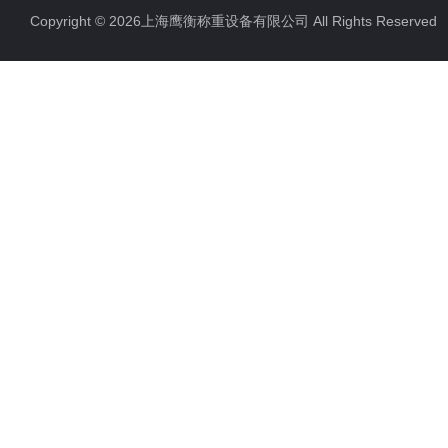
Copyright © 2026上海鹰衡称重设备有限公司 All Rights Reserv
电子汽车衡
电子天平
电子包装秤
电子秤配件
电子台秤
液体灌装秤
电子皮带秤
油桶秤，倒桶秤
电子秤
电子叉车秤