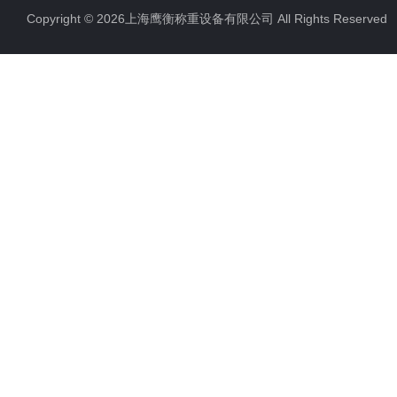
Copyright © 2026上海鹰衡称重设备有限公司 All Rights Reserv
电子汽车衡
电子天平
电子包装秤
电子秤配件
电子台秤
液体灌装秤
电子皮带秤
油桶秤，倒桶秤
电子秤
电子叉车秤